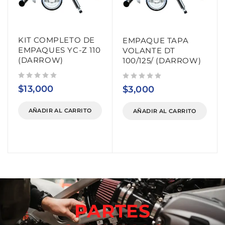
KIT COMPLETO DE
EMPAQUE TAPA
EMPAQUES YC-Z 110
VOLANTE DT
(DARROW)
100/125/ (DARROW)
Valorado con
de 5
Valorado con
de 5
$
13,000
$
3,000
AÑADIR AL CARRITO
AÑADIR AL CARRITO
PARTES