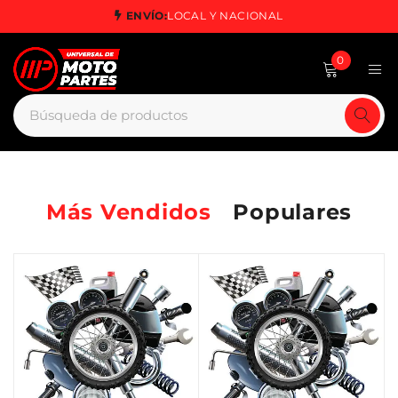
ENVÍO:
LOCAL Y NACIONAL
0
Más Vendidos
Populares