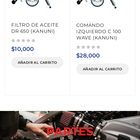
FILTRO DE ACEITE
COMANDO
DR 650 (KANUNI)
IZQUIERDO C 100
WAVE (KANUNI)
Valorado con
de 5
$
10,000
Valorado con
de 5
$
28,000
AÑADIR AL CARRITO
AÑADIR AL CARRITO
PARTES