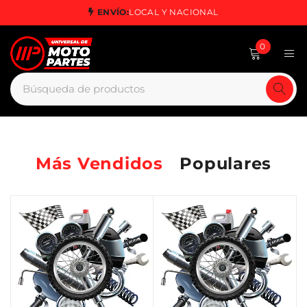
ENVÍO:
LOCAL Y NACIONAL
0
Más Vendidos
Populares