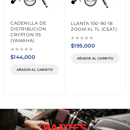
CADENILLA DE
LLANTA 100-90-18
DISTRIBUCION
ZOOM XL TL (CEAT)
CRYPTON 115
(YAMAHA)
Valorado con
de 5
$
195,000
Valorado con
de 5
$
144,000
AÑADIR AL CARRITO
AÑADIR AL CARRITO
PARTES