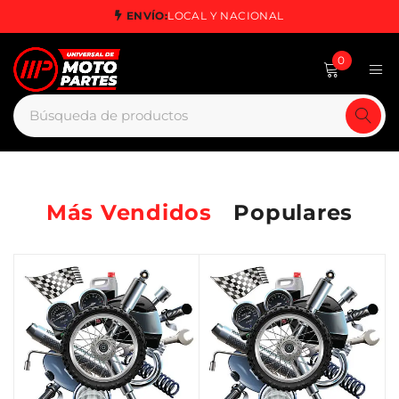
ENVÍO:
LOCAL Y NACIONAL
0
Más Vendidos
Populares