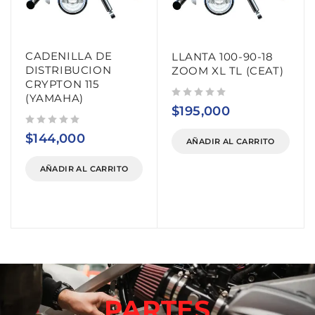
CADENILLA DE
LLANTA 100-90-18
DISTRIBUCION
ZOOM XL TL (CEAT)
CRYPTON 115
(YAMAHA)
Valorado con
de 5
$
195,000
Valorado con
de 5
$
144,000
AÑADIR AL CARRITO
AÑADIR AL CARRITO
PARTES