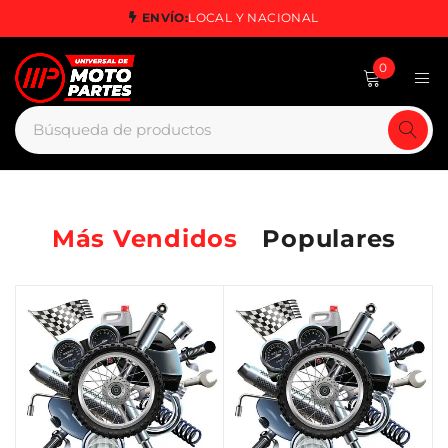
ENVÍO:
LOCAL Y NACIONAL
0
Más Vendidos
Populares