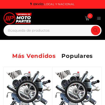
ENVÍO:
LOCAL Y NACIONAL
0
Más Vendidos
Populares