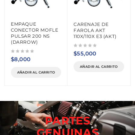
EMPAQUE
CARENAJE DE
CONECTOR MOFLE
FAROLA AKT
PULSAR 200 NS
110X/110X E3 (AKT)
(DARROW)
Valorado con
de 5
$
55,000
Valorado con
de 5
$
8,000
AÑADIR AL CARRITO
AÑADIR AL CARRITO
PARTES
GENUINAS