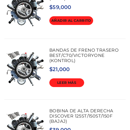
$
59,000
AÑADIR AL CARRITO
BANDAS DE FRENO TRASERO
BEST/C70/VICTORYONE
(KONTROL)
$
21,000
LEER MÁS
BOBINA DE ALTA DERECHA
DISCOVER 125ST/150ST/150F
(BAJAJ)