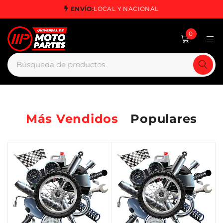
ENVÍO:
LOCAL Y NACIONAL
0
Más Vendidos
Populares