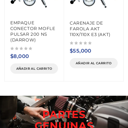
EMPAQUE
CARENAJE DE
CONECTOR MOFLE
FAROLA AKT
PULSAR 200 NS
110X/110X E3 (AKT)
(DARROW)
Valorado con
de 5
$
55,000
Valorado con
de 5
$
8,000
AÑADIR AL CARRITO
AÑADIR AL CARRITO
PARTES
GENUINAS