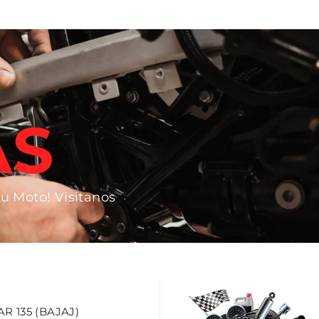
AS
tu Moto! Visitanos
 135 (BAJAJ)