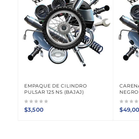
EMPAQUE DE CILINDRO
CARENA
PULSAR 125 NS (BAJAJ)
NEGRO 
Valorado con
de 5
Valorado con
de 5
$
3,500
$
49,0