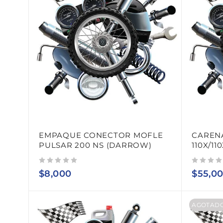
EMPAQUE CONECTOR MOFLE
CAREN
PULSAR 200 NS (DARROW)
110X/11
Valorado con
de 5
Valorado con
de 5
$
8,000
$
55,0
AGOTAD