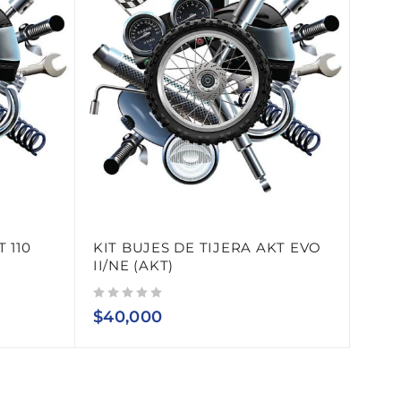
 110
KIT BUJES DE TIJERA AKT EVO
II/NE (AKT)
Valorado con
de 5
$
40,000