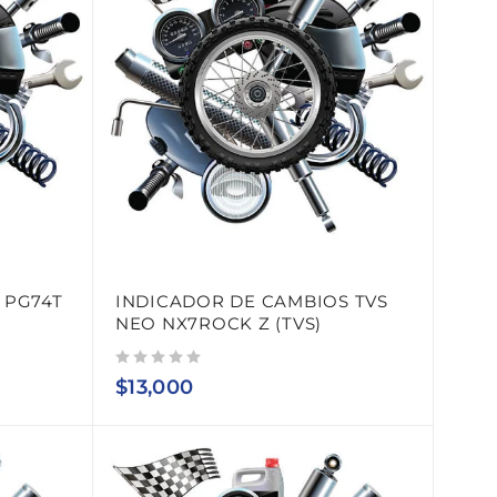
R PG74T
INDICADOR DE CAMBIOS TVS
NEO NX7ROCK Z (TVS)
Valorado con
de 5
$
13,000