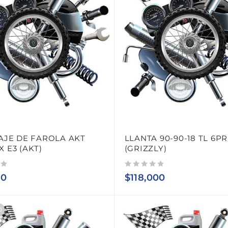
AJE DE FAROLA AKT
LLANTA 90-90-18 TL 6P
0X E3 (AKT)
(GRIZZLY)
Valorado con
de 5
00
$
118,000
O