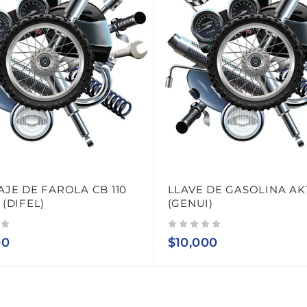
JE DE FAROLA CB 110
LLAVE DE GASOLINA AKT
(DIFEL)
(GENUI)
Valorado con
de 5
00
$
10,000