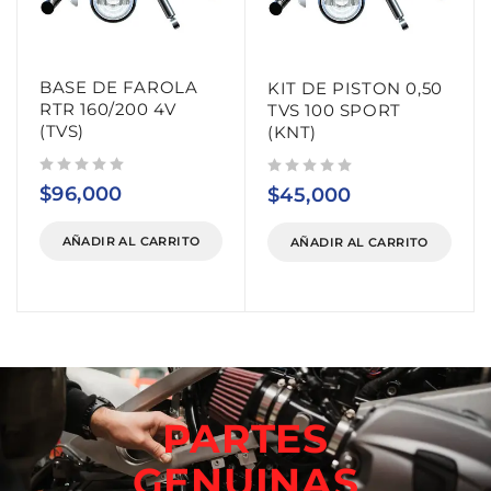
BASE DE FAROLA
KIT DE PISTON 0,50
RTR 160/200 4V
TVS 100 SPORT
(TVS)
(KNT)
Valorado con
de 5
Valorado con
de 5
$
96,000
$
45,000
AÑADIR AL CARRITO
AÑADIR AL CARRITO
PARTES
GENUINAS