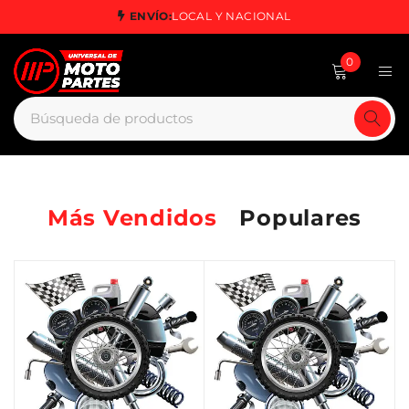
ENVÍO:
LOCAL Y NACIONAL
0
Más Vendidos
Populares