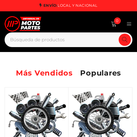
ENVÍO:
LOCAL Y NACIONAL
0
Más Vendidos
Populares