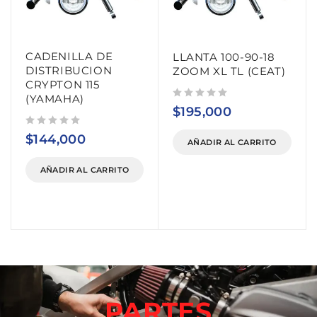
CADENILLA DE
LLANTA 100-90-18
DISTRIBUCION
ZOOM XL TL (CEAT)
CRYPTON 115
(YAMAHA)
Valorado con
de 5
$
195,000
Valorado con
de 5
$
144,000
AÑADIR AL CARRITO
AÑADIR AL CARRITO
PARTES