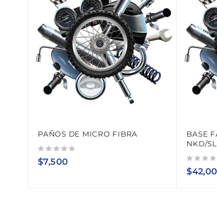
PAÑOS DE MICRO FIBRA
BASE F
NKD/SL
Valorado con
de 5
$
7,500
Valorado con
de 5
$
42,0