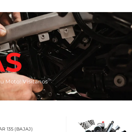
AS
tu Moto! Visitanos
 135 (BAJAJ)