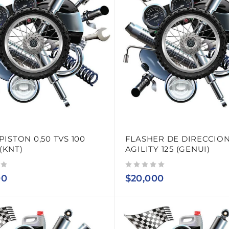
PISTON 0,50 TVS 100
FLASHER DE DIRECCIO
(KNT)
AGILITY 125 (GENUI)
Valorado con
de 5
00
$
20,000