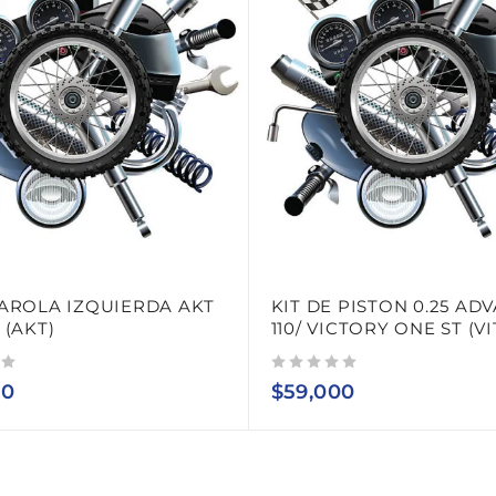
AROLA IZQUIERDA AKT
KIT DE PISTON 0.25 AD
 (AKT)
110/ VICTORY ONE ST (VI
Valorado con
de 5
00
$
59,000