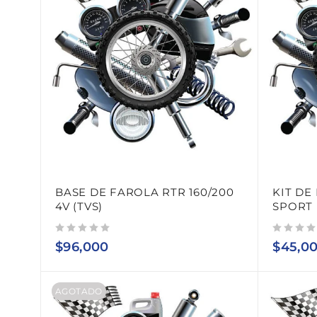
BASE DE FAROLA RTR 160/200
KIT DE 
4V (TVS)
SPORT 
Valorado con
de 5
Valorado con
de 5
$
96,000
$
45,0
AGOTADO