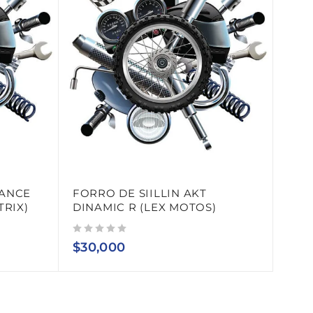
VANCE
FORRO DE SIILLIN AKT
TRIX)
DINAMIC R (LEX MOTOS)
Valorado con
de 5
$
30,000