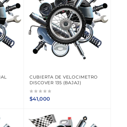
NAL
CUBIERTA DE VELOCIMETRO
DISCOVER 135 (BAJAJ)
Valorado con
de 5
$
41,000