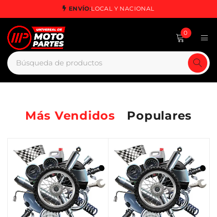
ENVÍO:
LOCAL Y NACIONAL
0
Más Vendidos
Populares