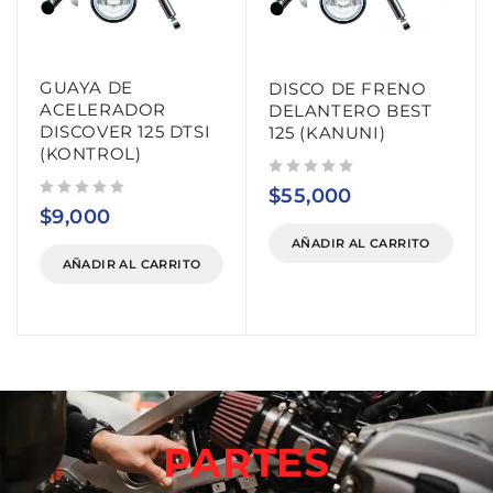
GUAYA DE
DISCO DE FRENO
ACELERADOR
DELANTERO BEST
DISCOVER 125 DTSI
125 (KANUNI)
(KONTROL)
Valorado con
de 5
$
55,000
Valorado con
de 5
$
9,000
AÑADIR AL CARRITO
AÑADIR AL CARRITO
PARTES