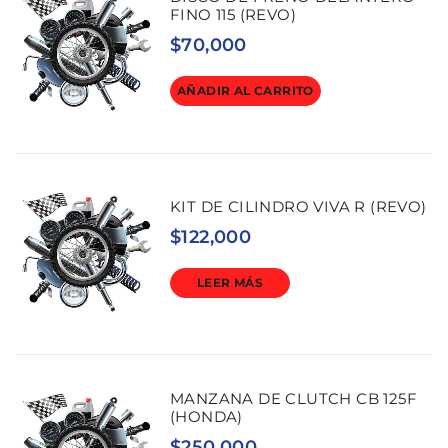
FINO 115 (REVO)
$
70,000
AÑADIR AL CARRITO
KIT DE CILINDRO VIVA R (REVO)
$
122,000
LEER MÁS
MANZANA DE CLUTCH CB 125F
(HONDA)
$
250,000