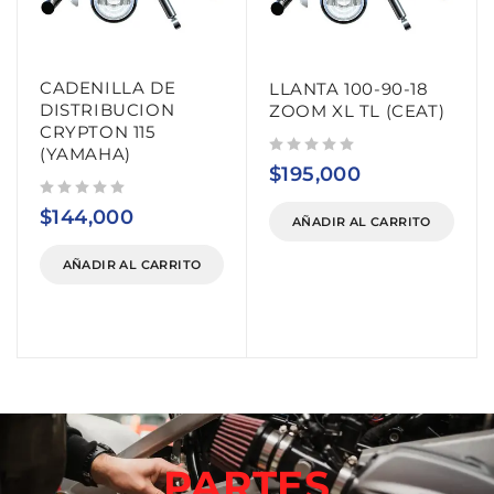
CADENILLA DE
LLANTA 100-90-18
DISTRIBUCION
ZOOM XL TL (CEAT)
CRYPTON 115
(YAMAHA)
Valorado con
de 5
$
195,000
Valorado con
de 5
$
144,000
AÑADIR AL CARRITO
AÑADIR AL CARRITO
PARTES