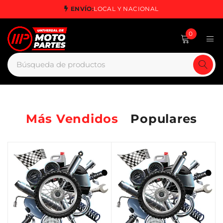
ENVÍO:
LOCAL Y NACIONAL
0
Más Vendidos
Populares