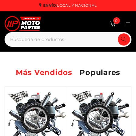
ENVÍO:
LOCAL Y NACIONAL
0
Más Vendidos
Populares