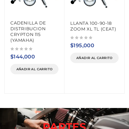
CADENILLA DE
LLANTA 100-90-18
DISTRIBUCION
ZOOM XL TL (CEAT)
CRYPTON 115
(YAMAHA)
Valorado con
de 5
$
195,000
Valorado con
de 5
$
144,000
AÑADIR AL CARRITO
AÑADIR AL CARRITO
PARTES