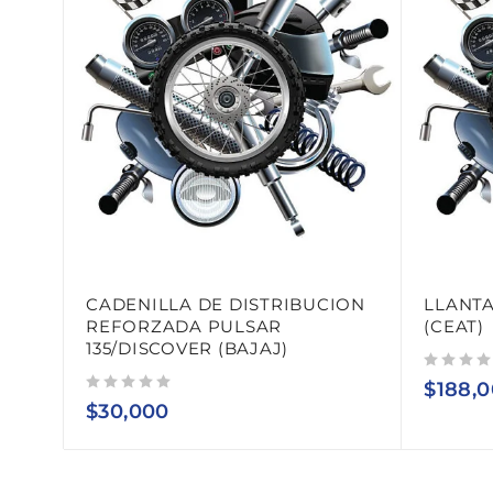
CADENILLA DE DISTRIBUCION
LLANTA
REFORZADA PULSAR
(CEAT)
135/DISCOVER (BAJAJ)
Valorado con
de 5
$
188,
Valorado con
de 5
$
30,000