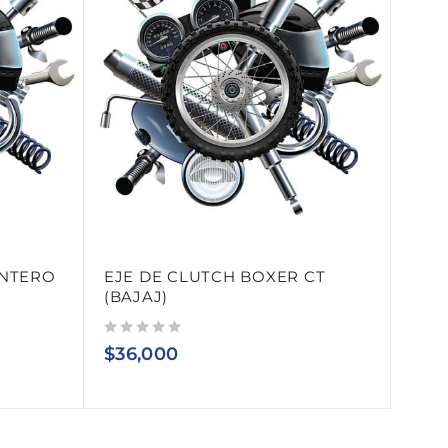
ANTERO
EJE DE CLUTCH BOXER CT
(BAJAJ)
Valorado con
de 5
$
36,000