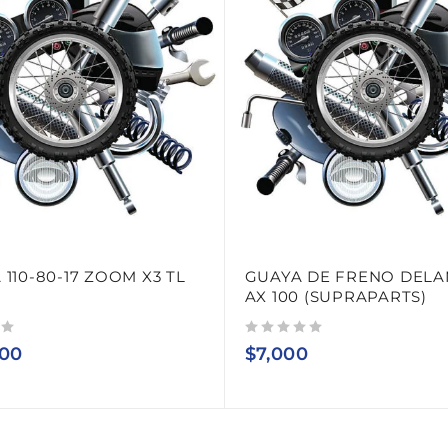
 110-80-17 ZOOM X3 TL
GUAYA DE FRENO DEL
AX 100 (SUPRAPARTS)
Valorado con
de 5
000
$
7,000