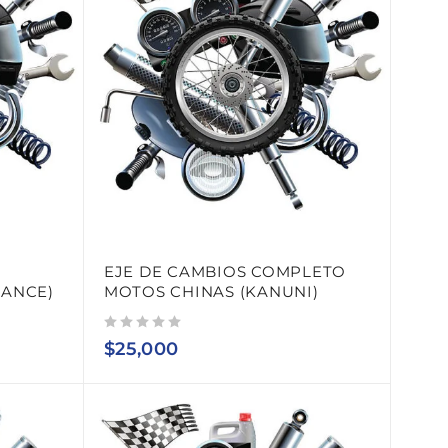
EJE DE CAMBIOS COMPLETO
RANCE)
MOTOS CHINAS (KANUNI)
Valorado con
de 5
$
25,000