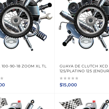
 100-90-18 ZOOM XL TL
GUAYA DE CLUTCH XCD
125/PLATINO 125 (ENDU
Valorado con
de 5
00
$
15,000
O