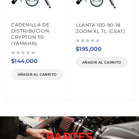
CADENILLA DE
LLANTA 100-90-18
DISTRIBUCION
ZOOM XL TL (CEAT)
CRYPTON 115
(YAMAHA)
Valorado con
de 5
$
195,000
Valorado con
de 5
$
144,000
AÑADIR AL CARRITO
AÑADIR AL CARRITO
PARTES