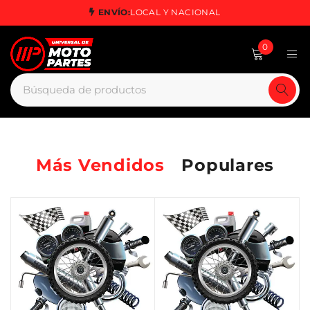
ENVÍO:
LOCAL Y NACIONAL
0
Más Vendidos
Populares