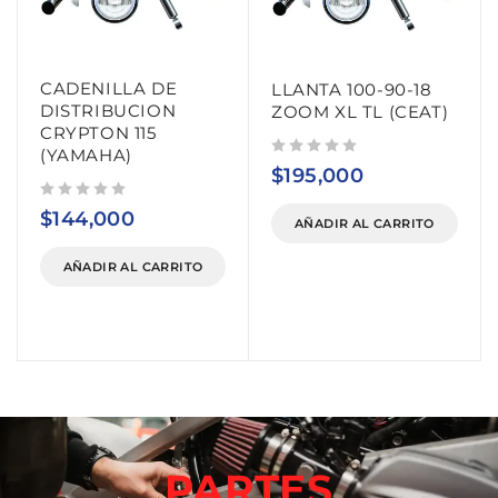
CADENILLA DE
LLANTA 100-90-18
DISTRIBUCION
ZOOM XL TL (CEAT)
CRYPTON 115
(YAMAHA)
Valorado con
de 5
$
195,000
Valorado con
de 5
$
144,000
AÑADIR AL CARRITO
AÑADIR AL CARRITO
PARTES