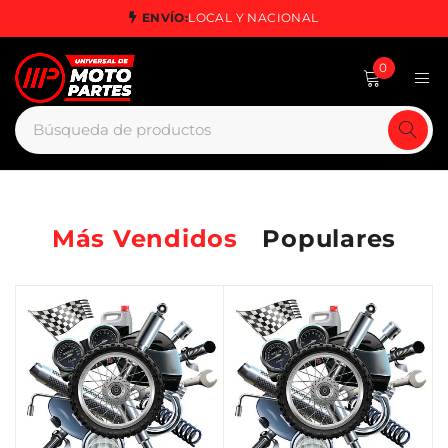
ENVÍO:
LOCAL Y NACIONAL
0
Más Vendidos
Populares