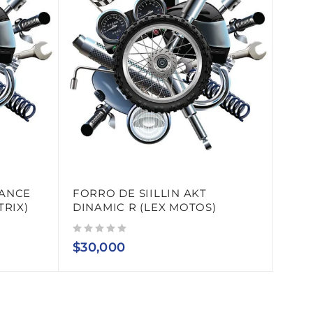
VANCE
FORRO DE SIILLIN AKT
TRIX)
DINAMIC R (LEX MOTOS)
Valorado con
de 5
$
30,000