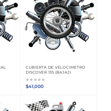
NAL
CUBIERTA DE VELOCIMETRO
DISCOVER 135 (BAJAJ)
Valorado con
de 5
$
41,000