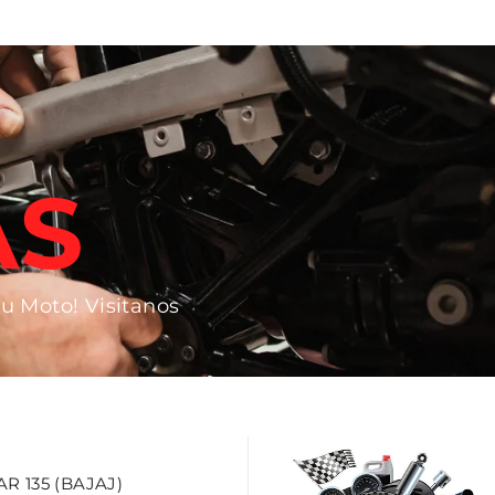
AS
tu Moto! Visitanos
 135 (BAJAJ)