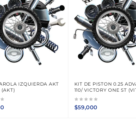
AROLA IZQUIERDA AKT
KIT DE PISTON 0.25 AD
 (AKT)
110/ VICTORY ONE ST (VI
Valorado con
de 5
00
$
59,000