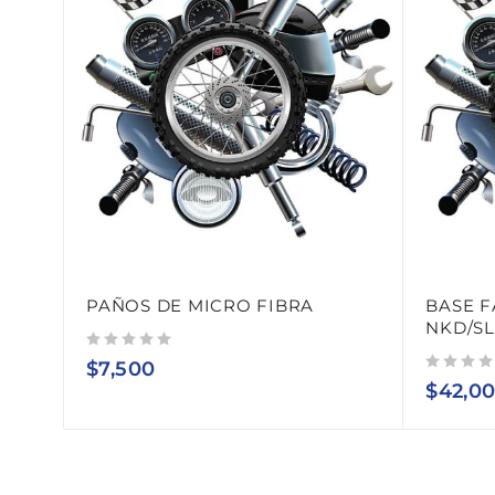
PAÑOS DE MICRO FIBRA
BASE F
NKD/SL
Valorado con
de 5
$
7,500
Valorado con
de 5
$
42,0