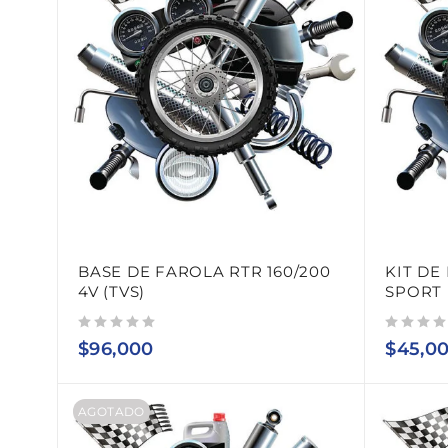
BASE DE FAROLA RTR 160/200
KIT DE 
4V (TVS)
SPORT 
Valorado con
de 5
Valorado con
de 5
$
96,000
$
45,0
AGOTADO