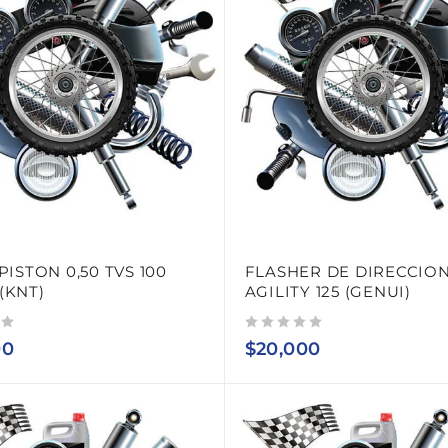
PISTON 0,50 TVS 100
FLASHER DE DIRECCIO
(KNT)
AGILITY 125 (GENUI)
Valorado con
de 5
00
$
20,000