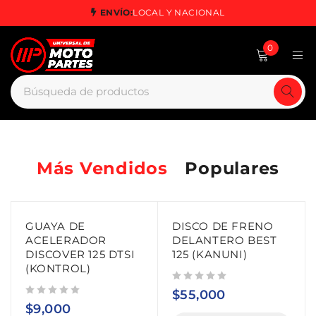
ENVÍO:
LOCAL Y NACIONAL
0
Más Vendidos
Populares
GUAYA DE
DISCO DE FRENO
ACELERADOR
DELANTERO BEST
DISCOVER 125 DTSI
125 (KANUNI)
(KONTROL)
Valorado con
de 5
$
55,000
Valorado con
de 5
$
9,000