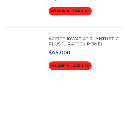
AÑADIR AL CARRITO
ACEITE 10W40 4T SHYNTHETIC
PLUS 1L R4000 (IPONE)
$
45,000
AÑADIR AL CARRITO
PROFESIONALES A SU SERVICIO
¡La potencia de tu moto
comienza con los