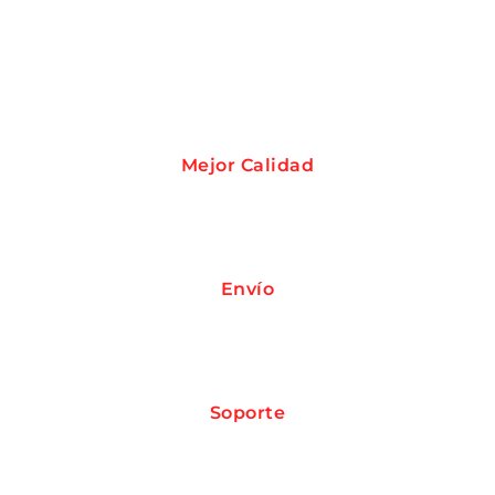
mejores repuestos!
Mejor Calidad
Porque tu moto merece la mejor calidad, no te
conformes con menos.
Envío
Tu repuesto va donde tú estés, con envío
garantizado.
Soporte
Nuestro equipo está listo para darte soporte en
cada paso del camino.