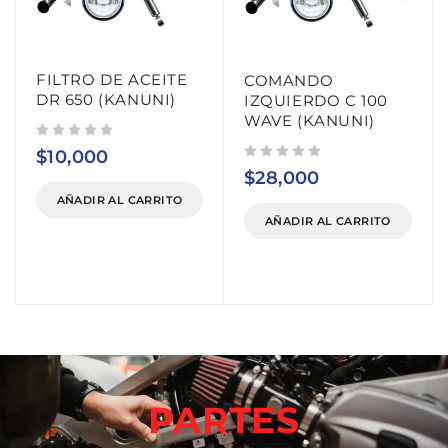
FILTRO DE ACEITE
COMANDO
DR 650 (KANUNI)
IZQUIERDO C 100
WAVE (KANUNI)
Valorado con
de 5
$
10,000
Valorado con
de 5
$
28,000
AÑADIR AL CARRITO
AÑADIR AL CARRITO
PARTES