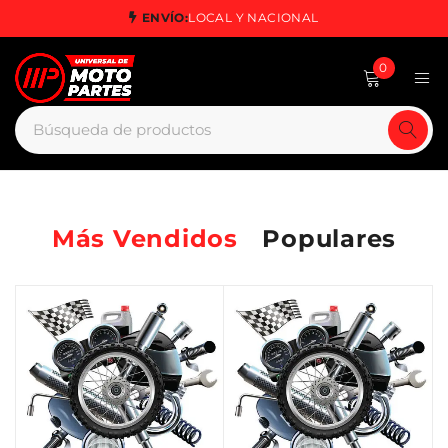
ENVÍO:
LOCAL Y NACIONAL
0
Más Vendidos
Populares