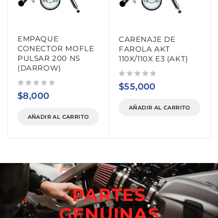
EMPAQUE
CARENAJE DE
CONECTOR MOFLE
FAROLA AKT
PULSAR 200 NS
110X/110X E3 (AKT)
(DARROW)
Valorado con
de 5
$
55,000
Valorado con
de 5
$
8,000
AÑADIR AL CARRITO
AÑADIR AL CARRITO
PARTES
GENUINAS