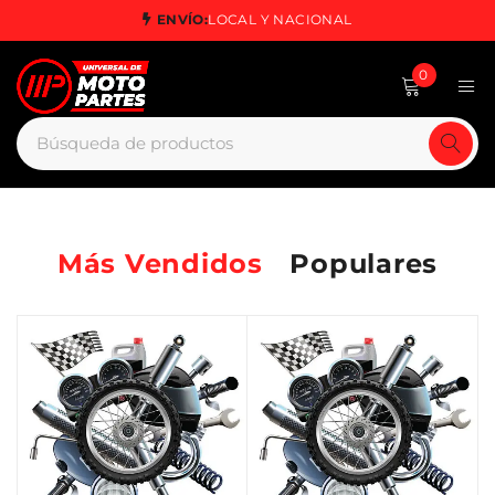
ENVÍO:
LOCAL Y NACIONAL
0
Más Vendidos
Populares