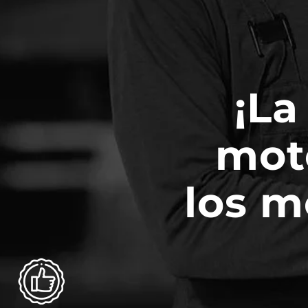
¡La
mot
los m