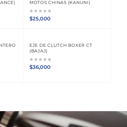
RANCE)
MOTOS CHINAS (KANUNI)
Valorado con
de 5
$
25,000
ANTERO
EJE DE CLUTCH BOXER CT
(BAJAJ)
Valorado con
de 5
$
36,000