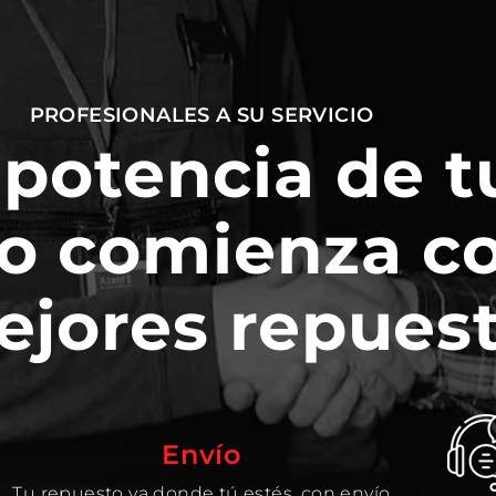
PROFESIONALES A SU SERVICIO
 potencia de t
o comienza c
ejores repuest
Envío
Tu repuesto va donde tú estés, con envío