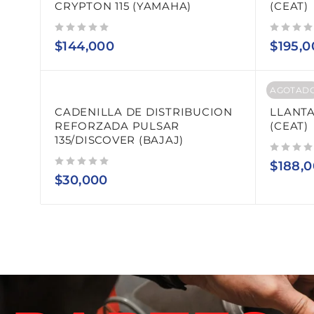
CRYPTON 115 (YAMAHA)
(CEAT)
Valorado con
de 5
Valorado con
de 5
$
144,000
$
195,0
AGOTAD
CADENILLA DE DISTRIBUCION
LLANTA
REFORZADA PULSAR
(CEAT)
135/DISCOVER (BAJAJ)
Valorado con
de 5
$
188,
Valorado con
de 5
$
30,000