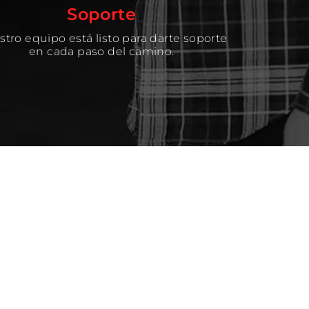
Soporte
tro equipo está listo para darte soporte
en cada paso del camino.