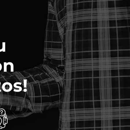
u
on
os!