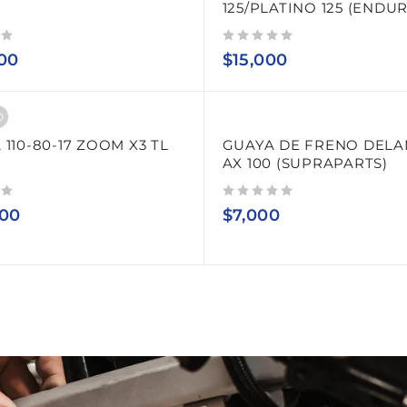
125/PLATINO 125 (ENDU
Valorado con
de 5
00
$
15,000
O
 110-80-17 ZOOM X3 TL
GUAYA DE FRENO DEL
AX 100 (SUPRAPARTS)
Valorado con
de 5
000
$
7,000