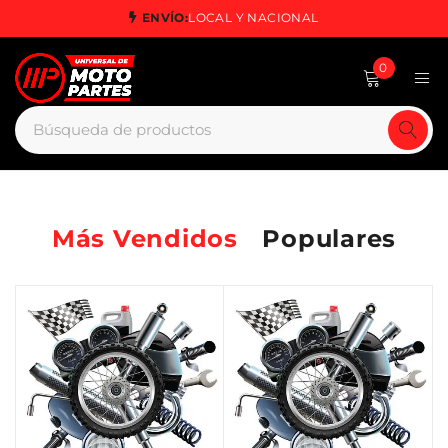
ENVÍO:
LOCAL Y NACIONAL
0
Más Vendidos
Populares