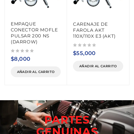
EMPAQUE
CARENAJE DE
CONECTOR MOFLE
FAROLA AKT
PULSAR 200 NS
110X/110X E3 (AKT)
(DARROW)
Valorado con
de 5
$
55,000
Valorado con
de 5
$
8,000
AÑADIR AL CARRITO
AÑADIR AL CARRITO
PARTES
GENUINAS