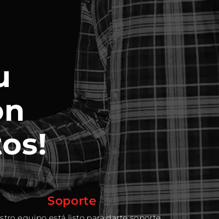
u
on
os!
Soporte
tro equipo está listo para darte soporte