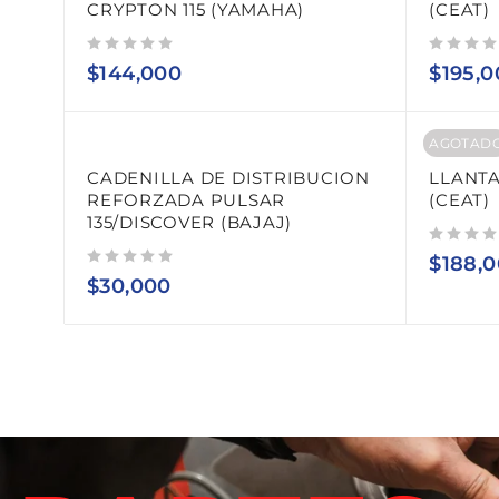
CRYPTON 115 (YAMAHA)
(CEAT)
Valorado con
de 5
Valorado con
de 5
$
144,000
$
195,0
AGOTAD
CADENILLA DE DISTRIBUCION
LLANTA
REFORZADA PULSAR
(CEAT)
135/DISCOVER (BAJAJ)
Valorado con
de 5
$
188,
Valorado con
de 5
$
30,000