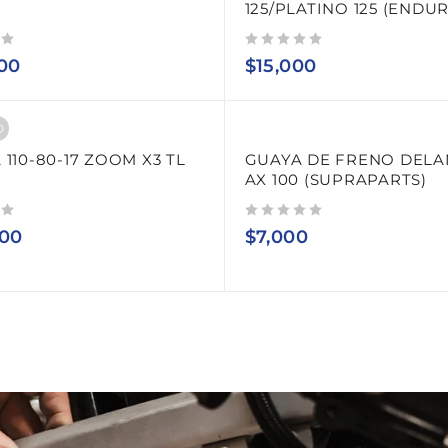
125/PLATINO 125 (ENDU
Valorado con
de 5
00
$
15,000
O
 110-80-17 ZOOM X3 TL
GUAYA DE FRENO DEL
AX 100 (SUPRAPARTS)
Valorado con
de 5
000
$
7,000