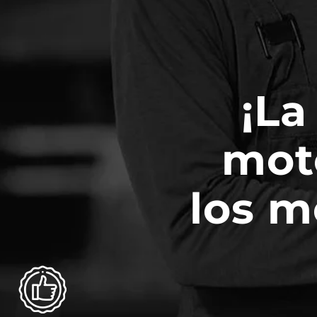
¡La
mot
los m