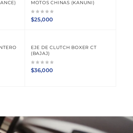
RANCE)
MOTOS CHINAS (KANUNI)
Valorado con
de 5
$
25,000
ANTERO
EJE DE CLUTCH BOXER CT
(BAJAJ)
Valorado con
de 5
$
36,000