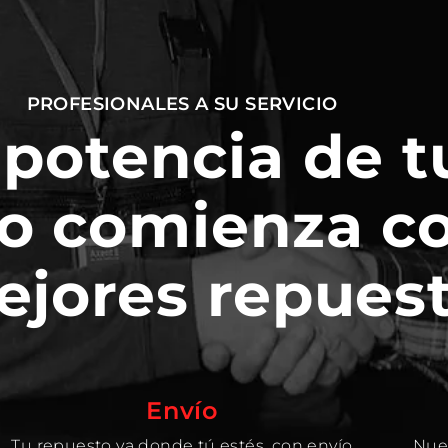
PROFESIONALES A SU SERVICIO
 potencia de t
o comienza c
ejores repuest
Envío
Tu repuesto va donde tú estés, con envío
Nues