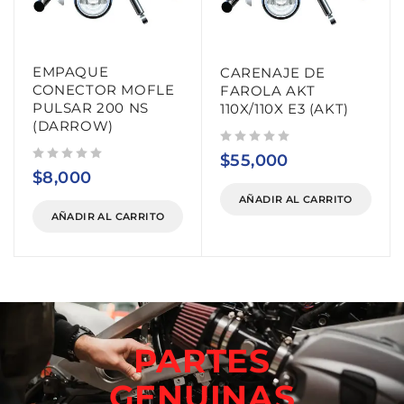
EMPAQUE
CARENAJE DE
CONECTOR MOFLE
FAROLA AKT
PULSAR 200 NS
110X/110X E3 (AKT)
(DARROW)
Valorado con
de 5
$
55,000
Valorado con
de 5
$
8,000
AÑADIR AL CARRITO
AÑADIR AL CARRITO
PARTES
GENUINAS