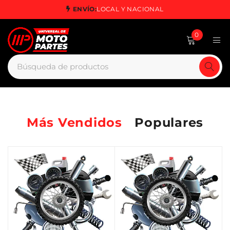
ENVÍO:
LOCAL Y NACIONAL
0
Más Vendidos
Populares