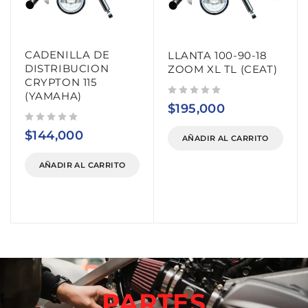
CADENILLA DE
LLANTA 100-90-18
DISTRIBUCION
ZOOM XL TL (CEAT)
CRYPTON 115
(YAMAHA)
Valorado con
de 5
$
195,000
Valorado con
de 5
$
144,000
AÑADIR AL CARRITO
AÑADIR AL CARRITO
PARTES