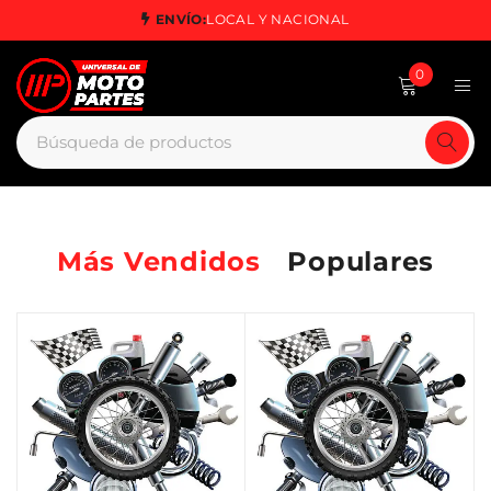
ENVÍO:
LOCAL Y NACIONAL
0
Más Vendidos
Populares