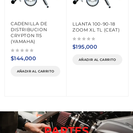
CADENILLA DE
LLANTA 100-90-18
DISTRIBUCION
ZOOM XL TL (CEAT)
CRYPTON 115
(YAMAHA)
Valorado con
de 5
$
195,000
Valorado con
de 5
$
144,000
AÑADIR AL CARRITO
AÑADIR AL CARRITO
PARTES