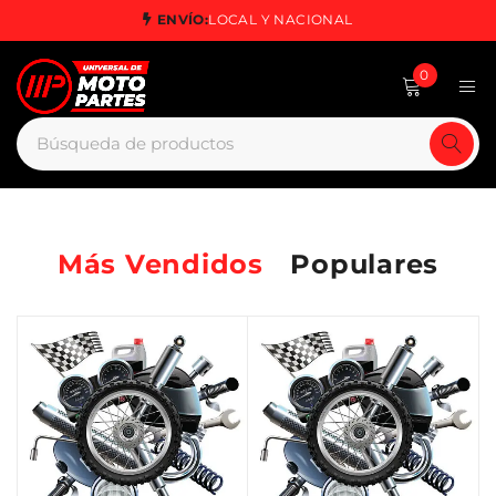
ENVÍO:
LOCAL Y NACIONAL
0
Más Vendidos
Populares