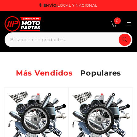
ENVÍO:
LOCAL Y NACIONAL
0
Más Vendidos
Populares