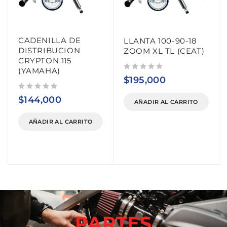
CADENILLA DE
LLANTA 100-90-18
DISTRIBUCION
ZOOM XL TL (CEAT)
CRYPTON 115
(YAMAHA)
Valorado con
de 5
$
195,000
Valorado con
de 5
$
144,000
AÑADIR AL CARRITO
AÑADIR AL CARRITO
PARTES