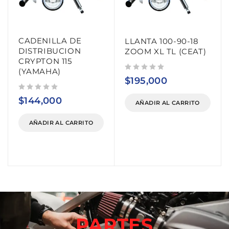
CADENILLA DE
LLANTA 100-90-18
DISTRIBUCION
ZOOM XL TL (CEAT)
CRYPTON 115
(YAMAHA)
Valorado con
de 5
$
195,000
Valorado con
de 5
$
144,000
AÑADIR AL CARRITO
AÑADIR AL CARRITO
PARTES