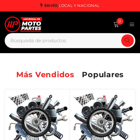
ENVÍO:
LOCAL Y NACIONAL
0
Más Vendidos
Populares