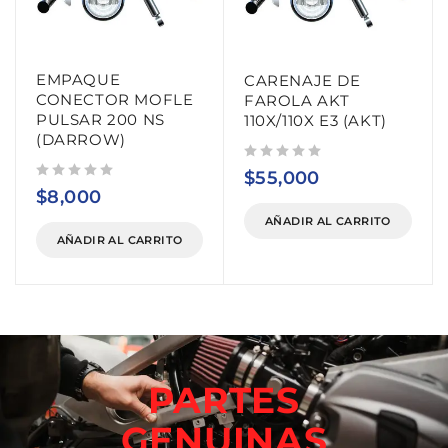
EMPAQUE
CARENAJE DE
CONECTOR MOFLE
FAROLA AKT
PULSAR 200 NS
110X/110X E3 (AKT)
(DARROW)
Valorado con
de 5
$
55,000
Valorado con
de 5
$
8,000
AÑADIR AL CARRITO
AÑADIR AL CARRITO
PARTES
GENUINAS