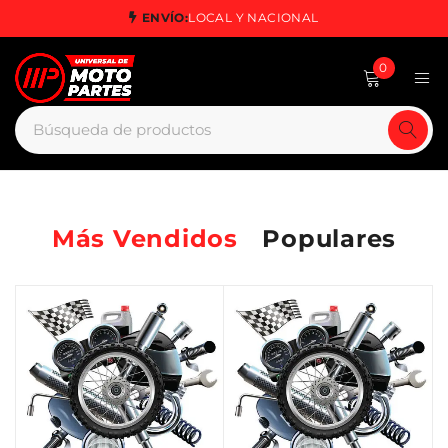
ENVÍO:
LOCAL Y NACIONAL
0
Más Vendidos
Populares