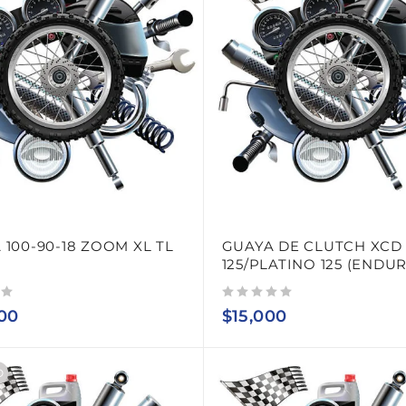
 100-90-18 ZOOM XL TL
GUAYA DE CLUTCH XCD
125/PLATINO 125 (ENDU
Valorado con
de 5
00
$
15,000
O