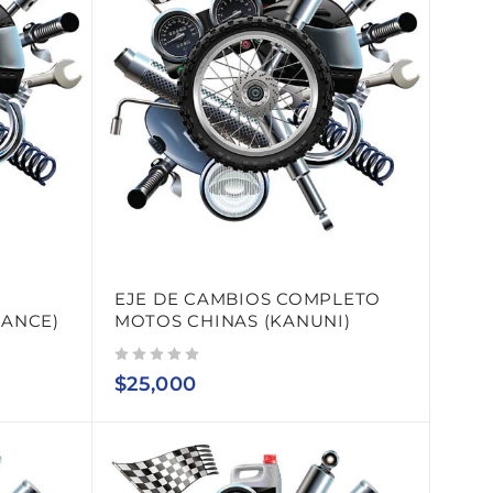
EJE DE CAMBIOS COMPLETO
RANCE)
MOTOS CHINAS (KANUNI)
Valorado con
de 5
$
25,000