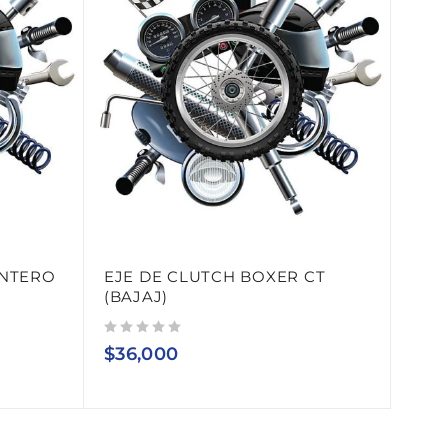
ANTERO
EJE DE CLUTCH BOXER CT
(BAJAJ)
Valorado con
de 5
$
36,000