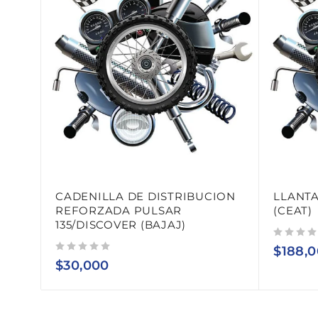
CADENILLA DE DISTRIBUCION
LLANTA
REFORZADA PULSAR
(CEAT)
135/DISCOVER (BAJAJ)
Valorado con
de 5
$
188,
Valorado con
de 5
$
30,000