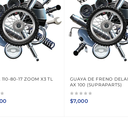
 110-80-17 ZOOM X3 TL
GUAYA DE FRENO DEL
AX 100 (SUPRAPARTS)
Valorado con
de 5
000
$
7,000