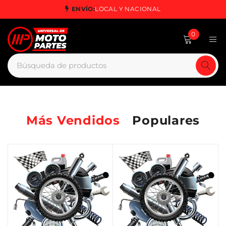
ENVÍO:
LOCAL Y NACIONAL
0
Más Vendidos
Populares