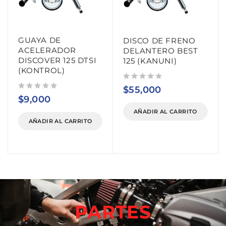
GUAYA DE
DISCO DE FRENO
ACELERADOR
DELANTERO BEST
DISCOVER 125 DTSI
125 (KANUNI)
(KONTROL)
Valorado con
de 5
$
55,000
Valorado con
de 5
$
9,000
AÑADIR AL CARRITO
AÑADIR AL CARRITO
PARTES