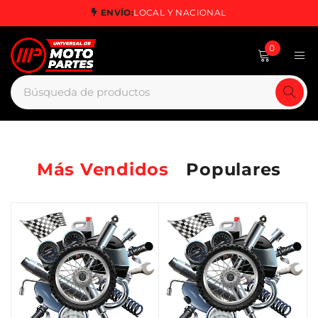
ENVÍO:
LOCAL Y NACIONAL
0
Más Vendidos
Populares