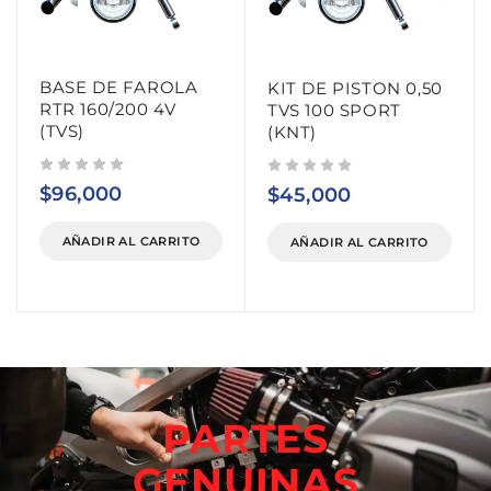
BASE DE FAROLA
KIT DE PISTON 0,50
RTR 160/200 4V
TVS 100 SPORT
(TVS)
(KNT)
Valorado con
de 5
Valorado con
de 5
$
96,000
$
45,000
AÑADIR AL CARRITO
AÑADIR AL CARRITO
PARTES
GENUINAS