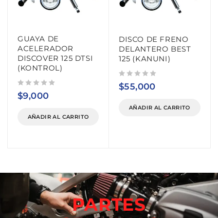
GUAYA DE
DISCO DE FRENO
ACELERADOR
DELANTERO BEST
DISCOVER 125 DTSI
125 (KANUNI)
(KONTROL)
Valorado con
de 5
$
55,000
Valorado con
de 5
$
9,000
AÑADIR AL CARRITO
AÑADIR AL CARRITO
PARTES