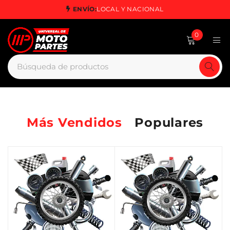
ENVÍO:
LOCAL Y NACIONAL
0
Más Vendidos
Populares