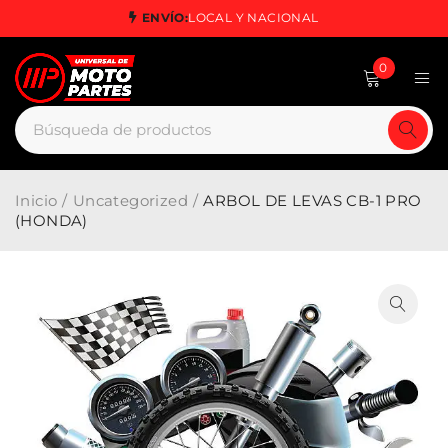
ENVÍO:
LOCAL Y NACIONAL
0
Inicio
/
Uncategorized
/
ARBOL DE LEVAS CB-1 PRO
(HONDA)