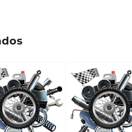
ados
O